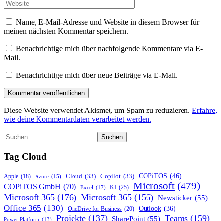
Adresse*
Website
Name, E-Mail-Adresse und Website in diesem Browser für
meinen nächsten Kommentar speichern.
Benachrichtige mich über nachfolgende Kommentare via E-
Mail.
Benachrichtige mich über neue Beiträge via E-Mail.
Diese Website verwendet Akismet, um Spam zu reduzieren.
Erfahre,
wie deine Kommentardaten verarbeitet werden.
Suchen
nach:
Tag Cloud
COPiTOS
(46)
Cloud
(33)
Copilot
(33)
Apple
(18)
Azure
(15)
Microsoft
(479)
COPiTOS GmbH
(70)
KI
(25)
Excel
(17)
Microsoft 365
(176)
Microsoft 365
(156)
Newsticker
(55)
Office 365
(130)
Outlook
(36)
OneDrive for Business
(20)
Projekte
(137)
Teams
(159)
SharePoint
(55)
Power Platform
(13)