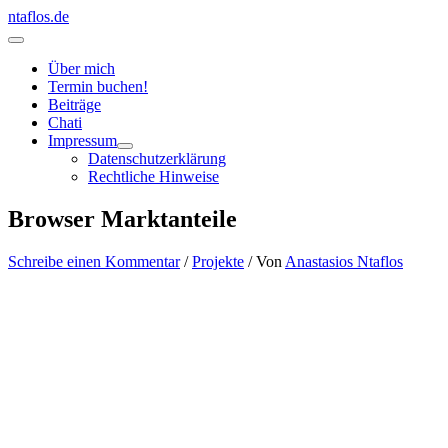
Zum
ntaflos.de
Inhalt
Hauptmenü
springen
Über mich
Termin buchen!
Beiträge
Chati
Impressum
Datenschutzerklärung
Rechtliche Hinweise
Browser Marktanteile
Schreibe einen Kommentar
/
Projekte
/ Von
Anastasios Ntaflos