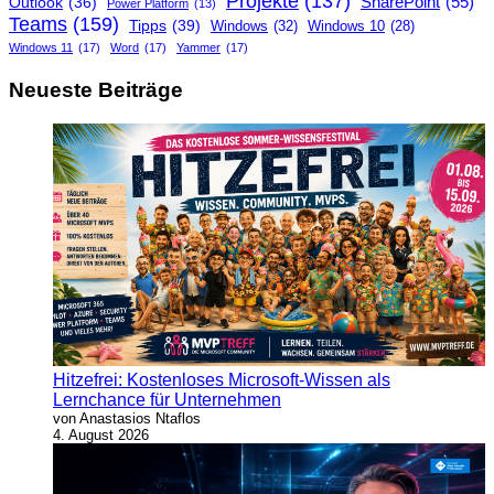
Projekte
(137)
SharePoint
(55)
Outlook
(36)
Power Platform
(13)
Teams
(159)
Tipps
(39)
Windows
(32)
Windows 10
(28)
Windows 11
(17)
Word
(17)
Yammer
(17)
Neueste Beiträge
Hitzefrei: Kostenloses Microsoft-Wissen als
Lernchance für Unternehmen
von Anastasios Ntaflos
4. August 2026