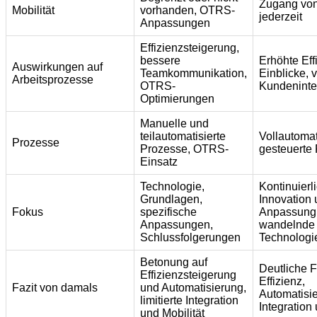
Zugang von
Mobilität
vorhanden, OTRS-
jederzeit
Anpassungen
Effizienzsteigerung,
bessere
Erhöhte Effi
Auswirkungen auf
Teamkommunikation,
Einblicke, 
Arbeitsprozesse
OTRS-
Kundeninte
Optimierungen
Manuelle und
teilautomatisierte
Vollautomati
Prozesse
Prozesse, OTRS-
gesteuerte
Einsatz
Technologie,
Kontinuierl
Grundlagen,
Innovation
Fokus
spezifische
Anpassung 
Anpassungen,
wandelnde
Schlussfolgerungen
Technologi
Betonung auf
Deutliche Fo
Effizienzsteigerung
Effizienz,
Fazit von damals
und Automatisierung,
Automatisi
limitierte Integration
Integration 
und Mobilität