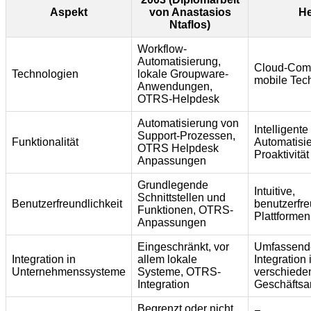
Aspekt
von Anastasios
He
Ntaflos)
Workflow-
Automatisierung,
Cloud-Comp
Technologien
lokale Groupware-
mobile Tec
Anwendungen,
OTRS-Helpdesk
Automatisierung von
Intelligente
Support-Prozessen,
Funktionalität
Automatisi
OTRS Helpdesk
Proaktivität
Anpassungen
Grundlegende
Intuitive,
Schnittstellen und
Benutzerfreundlichkeit
benutzerfre
Funktionen, OTRS-
Plattformen
Anpassungen
Eingeschränkt, vor
Umfassende,
Integration in
allem lokale
Integration 
Unternehmenssysteme
Systeme, OTRS-
verschiede
Integration
Geschäfts
Begrenzt oder nicht