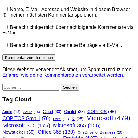
Name, E-Mail-Adresse und Website in diesem Browser
für meinen nächsten Kommentar speichern.
Benachrichtige mich über nachfolgende Kommentare via
E-Mail.
Benachrichtige mich über neue Beiträge via E-Mail.
Diese Website verwendet Akismet, um Spam zu reduzieren.
Erfahre, wie deine Kommentardaten verarbeitet werden.
Suchen
nach:
Tag Cloud
COPiTOS
(46)
Cloud
(33)
Copilot
(33)
Apple
(18)
Azure
(15)
Microsoft
(479)
COPiTOS GmbH
(70)
KI
(25)
Excel
(17)
Microsoft 365
(176)
Microsoft 365
(156)
Office 365
(130)
Newsticker
(55)
OneDrive for Business
(20)