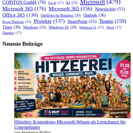
Microsoft
(479)
COPiTOS GmbH
(70)
KI
(25)
Excel
(17)
Microsoft 365
(176)
Microsoft 365
(156)
Newsticker
(55)
Office 365
(130)
Outlook
(36)
OneDrive for Business
(20)
Projekte
(137)
Teams
(159)
SharePoint
(55)
Power Platform
(13)
Tipps
(39)
Windows
(32)
Windows 10
(28)
Windows 11
(17)
Word
(17)
Yammer
(17)
Neueste Beiträge
Hitzefrei: Kostenloses Microsoft-Wissen als Lernchance für
Unternehmen
von Anastasios Ntaflos