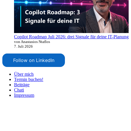
Copilot Roadmap Juli 2026: drei Signale für deine IT-Planung
von Anastasios Ntaflos
7. Juli 2026
Follow on LinkedIn
Über mich
Termin buchen!
Beiträge
Chati
Impressum
Nach
oben
scrollen