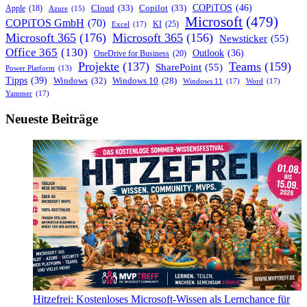
250
COPiTOS
(46)
Cloud
(33)
Copilot
(33)
Apple
(18)
Azure
(15)
GB
Microsoft
(479)
COPiTOS GmbH
(70)
KI
(25)
Excel
(17)
Microsoft 365
(176)
Microsoft 365
(156)
Newsticker
(55)
Office 365
(130)
Outlook
(36)
OneDrive for Business
(20)
Projekte
(137)
Teams
(159)
SharePoint
(55)
Power Platform
(13)
Tipps
(39)
Windows
(32)
Windows 10
(28)
Windows 11
(17)
Word
(17)
Yammer
(17)
Neueste Beiträge
Hitzefrei: Kostenloses Microsoft-Wissen als Lernchance für