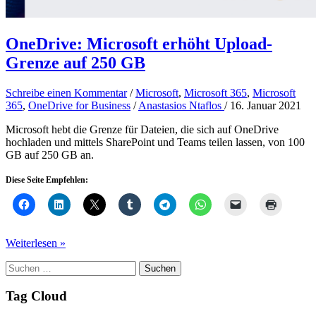
OneDrive: Microsoft erhöht Upload-
Grenze auf 250 GB
Schreibe einen Kommentar
/
Microsoft
,
Microsoft 365
,
Microsoft
365
,
OneDrive for Business
/
Anastasios Ntaflos
/
16. Januar 2021
Microsoft hebt die Grenze für Dateien, die sich auf OneDrive
hochladen und mittels SharePoint und Teams teilen lassen, von 100
GB auf 250 GB an.
Diese Seite Empfehlen:
OneDrive:
Weiterlesen »
Microsoft
Suchen
erhöht
nach:
Upload-
Grenze
Tag Cloud
auf