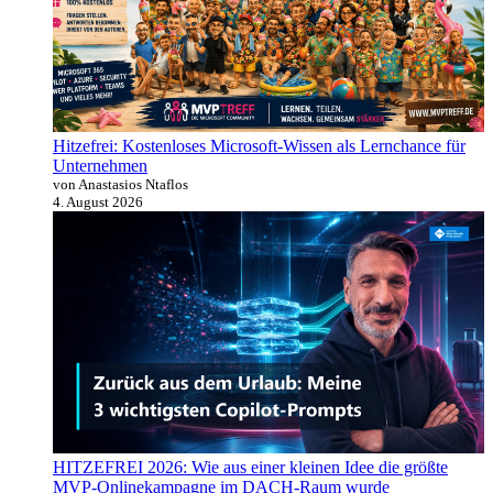
Hitzefrei: Kostenloses Microsoft-Wissen als Lernchance für
Unternehmen
von Anastasios Ntaflos
4. August 2026
HITZEFREI 2026: Wie aus einer kleinen Idee die größte
MVP-Onlinekampagne im DACH-Raum wurde