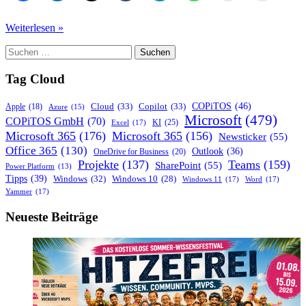
Was
Weiterlesen »
macht
Suchen
die
nach:
Microsoft
365
Tag Cloud
Cloud
so
COPiTOS
(46)
Cloud
(33)
Copilot
(33)
Apple
(18)
Azure
(15)
sicher?
Microsoft
(479)
COPiTOS GmbH
(70)
KI
(25)
Excel
(17)
Microsoft 365
(176)
Microsoft 365
(156)
Newsticker
(55)
Office 365
(130)
Outlook
(36)
OneDrive for Business
(20)
Projekte
(137)
Teams
(159)
SharePoint
(55)
Power Platform
(13)
Tipps
(39)
Windows
(32)
Windows 10
(28)
Windows 11
(17)
Word
(17)
Yammer
(17)
Neueste Beiträge