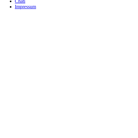
Chati
Impressum
Nach
oben
scrollen