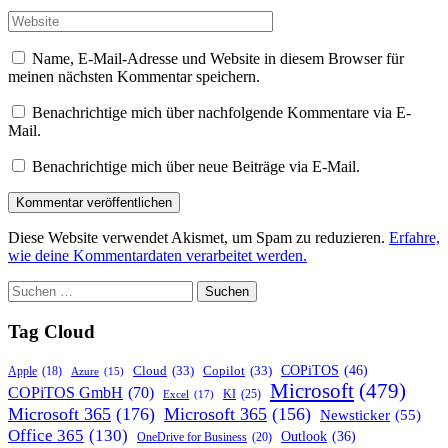
Adresse*
Website
Name, E-Mail-Adresse und Website in diesem Browser für
meinen nächsten Kommentar speichern.
Benachrichtige mich über nachfolgende Kommentare via E-
Mail.
Benachrichtige mich über neue Beiträge via E-Mail.
Diese Website verwendet Akismet, um Spam zu reduzieren.
Erfahre,
wie deine Kommentardaten verarbeitet werden.
Suchen
nach:
Tag Cloud
COPiTOS
(46)
Cloud
(33)
Copilot
(33)
Apple
(18)
Azure
(15)
Microsoft
(479)
COPiTOS GmbH
(70)
KI
(25)
Excel
(17)
Microsoft 365
(176)
Microsoft 365
(156)
Newsticker
(55)
Office 365
(130)
Outlook
(36)
OneDrive for Business
(20)