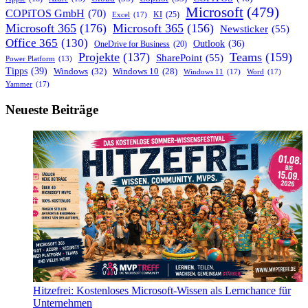
Microsoft
(479)
COPiTOS GmbH
(70)
KI
(25)
Excel
(17)
Microsoft 365
(176)
Microsoft 365
(156)
Newsticker
(55)
Office 365
(130)
Outlook
(36)
OneDrive for Business
(20)
Projekte
(137)
Teams
(159)
SharePoint
(55)
Power Platform
(13)
Tipps
(39)
Windows
(32)
Windows 10
(28)
Windows 11
(17)
Word
(17)
Yammer
(17)
Neueste Beiträge
Hitzefrei: Kostenloses Microsoft-Wissen als Lernchance für
Unternehmen