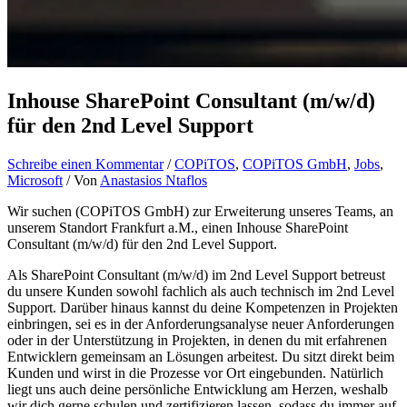
Inhouse SharePoint Consultant (m/w/d)
für den 2nd Level Support
Schreibe einen Kommentar
/
COPiTOS
,
COPiTOS GmbH
,
Jobs
,
Microsoft
/ Von
Anastasios Ntaflos
Wir suchen (COPiTOS GmbH) zur Erweiterung unseres Teams, an
unserem Standort Frankfurt a.M., einen Inhouse SharePoint
Consultant (m/w/d) für den 2nd Level Support.
Als SharePoint Consultant (m/w/d) im 2nd Level Support betreust
du unsere Kunden sowohl fachlich als auch technisch im 2nd Level
Support. Darüber hinaus kannst du deine Kompetenzen in Projekten
einbringen, sei es in der Anforderungsanalyse neuer Anforderungen
oder in der Unterstützung in Projekten, in denen du mit erfahrenen
Entwicklern gemeinsam an Lösungen arbeitest. Du sitzt direkt beim
Kunden und wirst in die Prozesse vor Ort eingebunden. Natürlich
liegt uns auch deine persönliche Entwicklung am Herzen, weshalb
wir dich gerne schulen und zertifizieren lassen, sodass du immer auf