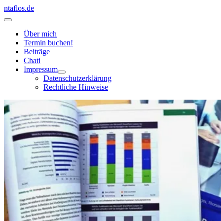
Zum
ntaflos.de
Inhalt
Hauptmenü
springen
Über mich
Termin buchen!
Beiträge
Chati
Impressum
Datenschutzerklärung
Rechtliche Hinweise