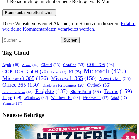
Benachrichtige mich über neue Beiträge via E-Mail.
Diese Website verwendet Akismet, um Spam zu reduzieren.
Erfahre,
wie deine Kommentardaten verarbeitet werden.
Suchen
nach:
Tag Cloud
COPiTOS
(46)
Cloud
(33)
Copilot
(33)
Apple
(18)
Azure
(15)
Microsoft
(479)
COPiTOS GmbH
(70)
KI
(25)
Excel
(17)
Microsoft 365
(176)
Microsoft 365
(156)
Newsticker
(55)
Office 365
(130)
Outlook
(36)
OneDrive for Business
(20)
Projekte
(137)
Teams
(159)
SharePoint
(55)
Power Platform
(13)
Tipps
(39)
Windows
(32)
Windows 10
(28)
Windows 11
(17)
Word
(17)
Yammer
(17)
Neueste Beiträge