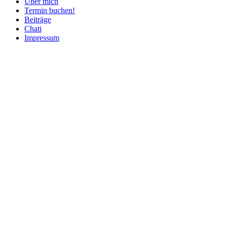
Über mich
Termin buchen!
Beiträge
Chati
Impressum
Nach
oben
scrollen