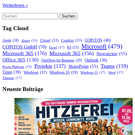
Microsoft
Weiterlesen »
Patchday
Suchen
September
nach:
2023:
Was
Tag Cloud
Du
Wissen
COPiTOS
(46)
Cloud
(33)
Copilot
(33)
Apple
(18)
Azure
(15)
Musst
Microsoft
(479)
COPiTOS GmbH
(70)
KI
(25)
Excel
(17)
Microsoft 365
(176)
Microsoft 365
(156)
Newsticker
(55)
Office 365
(130)
Outlook
(36)
OneDrive for Business
(20)
Projekte
(137)
Teams
(159)
SharePoint
(55)
Power Platform
(13)
Tipps
(39)
Windows
(32)
Windows 10
(28)
Windows 11
(17)
Word
(17)
Yammer
(17)
Neueste Beiträge