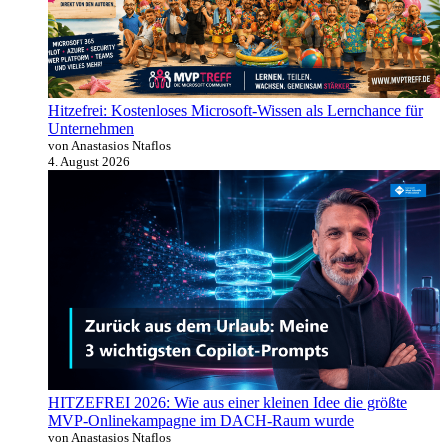
Hitzefrei: Kostenloses Microsoft-Wissen als Lernchance für
Unternehmen
von Anastasios Ntaflos
4. August 2026
HITZEFREI 2026: Wie aus einer kleinen Idee die größte
MVP-Onlinekampagne im DACH-Raum wurde
von Anastasios Ntaflos