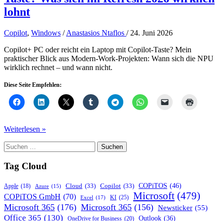
lohnt
Copilot
,
Windows
/
Anastasios Ntaflos
/
24. Juni 2026
Copilot+ PC oder reicht ein Laptop mit Copilot-Taste? Mein
praktischer Blick aus Modern-Work-Projekten: Wann sich die NPU
wirklich rechnet – und wann nicht.
Diese Seite Empfehlen:
Copilot+
Weiterlesen »
PC
Suchen
oder
nach:
Laptop
mit
Tag Cloud
Copilot-
Taste?
COPiTOS
(46)
Cloud
(33)
Copilot
(33)
Apple
(18)
Azure
(15)
Was
Microsoft
(479)
COPiTOS GmbH
(70)
KI
(25)
Excel
(17)
sich
Microsoft 365
(176)
Microsoft 365
(156)
Newsticker
(55)
im
Office 365
(130)
Refresh
Outlook
(36)
OneDrive for Business
(20)