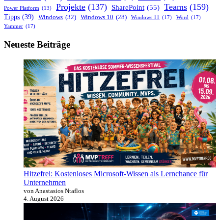
2026
Projekte
(137)
Teams
(159)
SharePoint
(55)
Power Platform
(13)
wirklich
Tipps
(39)
Windows
(32)
Windows 10
(28)
Windows 11
(17)
Word
(17)
lohnt
Yammer
(17)
Neueste Beiträge
Hitzefrei: Kostenloses Microsoft-Wissen als Lernchance für
Unternehmen
von Anastasios Ntaflos
4. August 2026