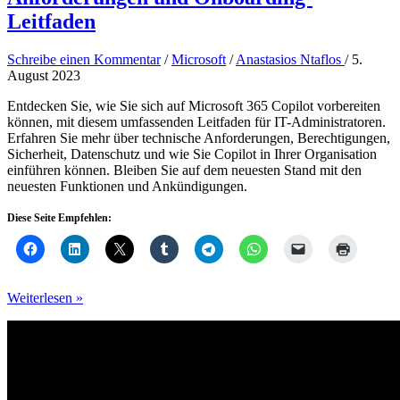
Leitfaden
Schreibe einen Kommentar
/
Microsoft
/
Anastasios Ntaflos
/
5.
August 2023
Entdecken Sie, wie Sie sich auf Microsoft 365 Copilot vorbereiten
können, mit diesem umfassenden Leitfaden für IT-Administratoren.
Erfahren Sie mehr über technische Anforderungen, Berechtigungen,
Sicherheit, Datenschutz und wie Sie Copilot in Ihrer Organisation
einführen können. Bleiben Sie auf dem neuesten Stand mit den
neuesten Funktionen und Ankündigungen.
Diese Seite Empfehlen:
Microsoft
Weiterlesen »
365
Copilot:
Technische
Anforderungen
und
Onboarding-