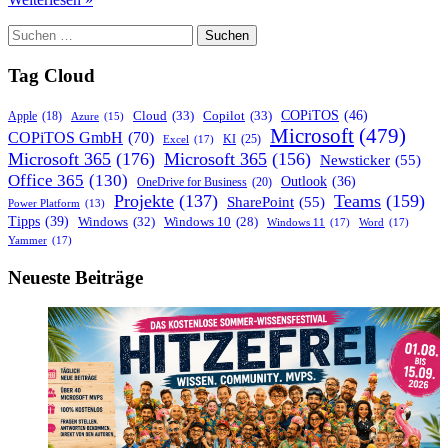
gestohlene
Suchen
Microsoft-
nach:
Schlüssel:
Ein
Tag Cloud
Weckruf
für
COPiTOS
(46)
Cloud
(33)
Copilot
(33)
Apple
(18)
Azure
(15)
die
Microsoft
(479)
COPiTOS GmbH
(70)
KI
(25)
Excel
(17)
Cybersicherheit
Microsoft 365
(176)
Microsoft 365
(156)
Newsticker
(55)
Office 365
(130)
Outlook
(36)
OneDrive for Business
(20)
Projekte
(137)
Teams
(159)
SharePoint
(55)
Power Platform
(13)
Tipps
(39)
Windows
(32)
Windows 10
(28)
Windows 11
(17)
Word
(17)
Yammer
(17)
Neueste Beiträge