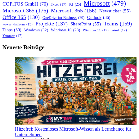
Microsoft
(479)
COPiTOS GmbH
(70)
KI
(25)
Excel
(17)
Microsoft 365
(176)
Microsoft 365
(156)
Newsticker
(55)
Office 365
(130)
Outlook
(36)
OneDrive for Business
(20)
Projekte
(137)
Teams
(159)
SharePoint
(55)
Power Platform
(13)
Tipps
(39)
Windows
(32)
Windows 10
(28)
Windows 11
(17)
Word
(17)
Yammer
(17)
Neueste Beiträge
Hitzefrei: Kostenloses Microsoft-Wissen als Lernchance für
Unternehmen