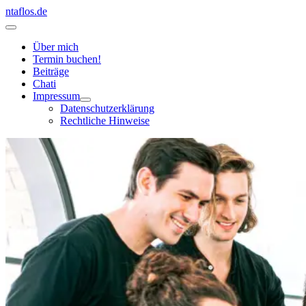
Zum
ntaflos.de
Inhalt
Hauptmenü
springen
Über mich
Termin buchen!
Beiträge
Chati
Impressum
Datenschutzerklärung
Rechtliche Hinweise