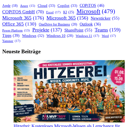
COPiTOS
(46)
Cloud
(33)
Copilot
(33)
Apple
(18)
Azure
(15)
Microsoft
(479)
COPiTOS GmbH
(70)
KI
(25)
Excel
(17)
Microsoft 365
(176)
Microsoft 365
(156)
Newsticker
(55)
Office 365
(130)
Outlook
(36)
OneDrive for Business
(20)
Projekte
(137)
Teams
(159)
SharePoint
(55)
Power Platform
(13)
Tipps
(39)
Windows
(32)
Windows 10
(28)
Windows 11
(17)
Word
(17)
Yammer
(17)
Neueste Beiträge
Hitzefrei: Kostenloses Microsoft-Wissen als Lernchance für