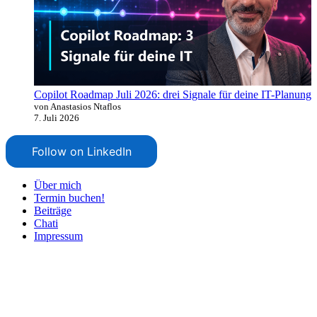
Copilot Roadmap Juli 2026: drei Signale für deine IT-Planung
von Anastasios Ntaflos
7. Juli 2026
Follow on LinkedIn
Über mich
Termin buchen!
Beiträge
Chati
Impressum
Nach
oben
scrollen