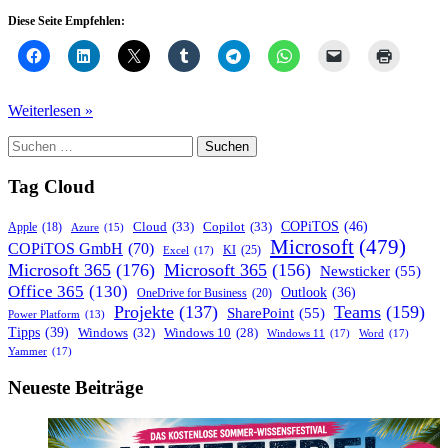
Diese Seite Empfehlen:
Vorsicht
Weiterlesen »
vor
Suchen
dieser
nach:
Virus-
SMS
Tag Cloud
mit
Paketbenachrichtigung!
COPiTOS
(46)
Cloud
(33)
Copilot
(33)
Apple
(18)
Azure
(15)
Microsoft
(479)
COPiTOS GmbH
(70)
KI
(25)
Excel
(17)
Microsoft 365
(176)
Microsoft 365
(156)
Newsticker
(55)
Office 365
(130)
Outlook
(36)
OneDrive for Business
(20)
Projekte
(137)
Teams
(159)
SharePoint
(55)
Power Platform
(13)
Tipps
(39)
Windows
(32)
Windows 10
(28)
Windows 11
(17)
Word
(17)
Yammer
(17)
Neueste Beiträge