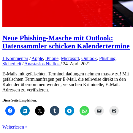
Neue Phishing-Masche mit Outlook:
Datensammler schicken Kalendertermine
1 Kommentar
/
Apple
,
iPhone
,
Microsoft
,
Outlook
,
Phishing
,
Sicherheit
/
Anastasios Ntaflos
/
24. April 2021
E-Mails mit gefälschten Termineinladungen nehmen massiv zu! Mit
gefälschten Terminanfragen per E-Mail, die teilweise direkt in den
Kalender übernommen werden, versuchen Kriminelle, E-Mail-
Adressen zu verifizieren.
Diese Seite Empfehlen:
Neue
Weiterlesen »
Phishing-