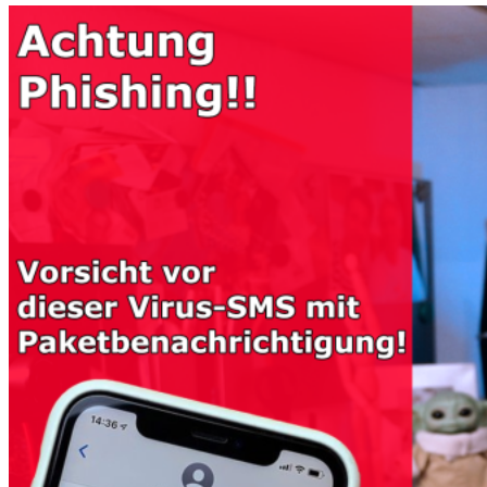
Masche
mit
Outlook:
Datensammler
schicken
Kalendertermine