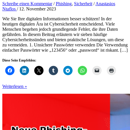
Schreibe einen Kommentar
/
Phishing
,
Sicherheit
/
Anastasios
Ntaflos
/
12. November 2023
Wie Sie Ihre digitalen Informationen besser schützen! In der
heutigen digitalen Ära ist Cybersicherheit entscheidend. Viele
Menschen begehen jedoch grundlegende Fehler, die ihre Daten
gefährden. In diesem Beitrag erläutern wir sieben häufige
Cybersicherheitssünden und bieten praktische Lösungen, um diese
zu vermeiden. 1. Unsichere Passwörter verwenden Die Verwendung
einfacher Passwörter wie „123456“ oder „password“ ist riskant. […]
Diese Seite Empfehlen:
Die
Weiterlesen »
7
Sünden
der
Cybersicherheit