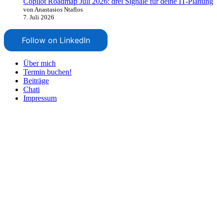
Copilot Roadmap Juli 2026: drei Signale für deine IT-Planung
von Anastasios Ntaflos
7. Juli 2026
Follow on LinkedIn
Über mich
Termin buchen!
Beiträge
Chati
Impressum
Nach
oben
scrollen