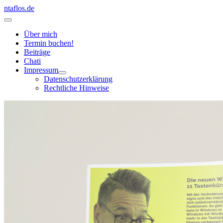
Zum
ntaflos.de
Inhalt
Hauptmenü
springen
Über mich
Termin buchen!
Beiträge
Chati
Impressum
Datenschutzerklärung
Rechtliche Hinweise