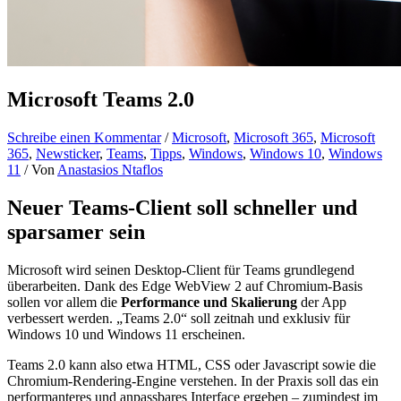
Microsoft Teams 2.0
Schreibe einen Kommentar
/
Microsoft
,
Microsoft 365
,
Microsoft
365
,
Newsticker
,
Teams
,
Tipps
,
Windows
,
Windows 10
,
Windows
11
/ Von
Anastasios Ntaflos
Neuer Teams-Client soll schneller und
sparsamer sein
Microsoft wird seinen Desktop-Client für Teams grundlegend
überarbeiten. Dank des Edge WebView 2 auf Chromium-Basis
sollen vor allem die
Performance und Skalierung
der App
verbessert werden. „Teams 2.0“ soll zeitnah und exklusiv für
Windows 10 und Windows 11 erscheinen.
Teams 2.0 kann also etwa HTML, CSS oder Javascript sowie die
Chromium-Rendering-Engine verstehen. In der Praxis soll das ein
performanteres und anpassbares Interface ergeben – zumindest im