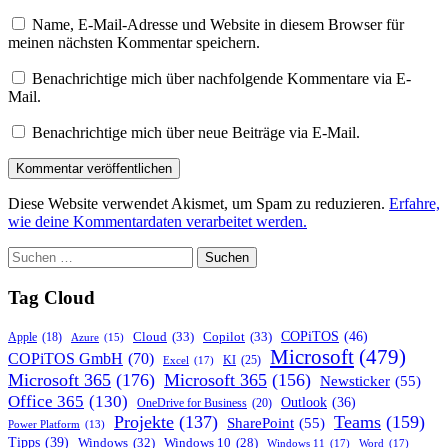
Name, E-Mail-Adresse und Website in diesem Browser für
meinen nächsten Kommentar speichern.
Benachrichtige mich über nachfolgende Kommentare via E-
Mail.
Benachrichtige mich über neue Beiträge via E-Mail.
Diese Website verwendet Akismet, um Spam zu reduzieren.
Erfahre,
wie deine Kommentardaten verarbeitet werden.
Suchen
nach:
Tag Cloud
COPiTOS
(46)
Cloud
(33)
Copilot
(33)
Apple
(18)
Azure
(15)
Microsoft
(479)
COPiTOS GmbH
(70)
KI
(25)
Excel
(17)
Microsoft 365
(176)
Microsoft 365
(156)
Newsticker
(55)
Office 365
(130)
Outlook
(36)
OneDrive for Business
(20)
Projekte
(137)
Teams
(159)
SharePoint
(55)
Power Platform
(13)
Tipps
(39)
Windows
(32)
Windows 10
(28)
Windows 11
(17)
Word
(17)