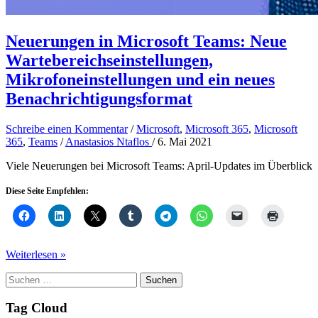
Neuerungen in Microsoft Teams: Neue
Wartebereichseinstellungen,
Mikrofoneinstellungen und ein neues
Benachrichtigungsformat
Schreibe einen Kommentar
/
Microsoft
,
Microsoft 365
,
Microsoft
365
,
Teams
/
Anastasios Ntaflos
/
6. Mai 2021
Viele Neuerungen bei Microsoft Teams: April-Updates im Überblick
Diese Seite Empfehlen:
Neuerungen
Weiterlesen »
in
Suchen
Microsoft
nach:
Teams:
Neue
Tag Cloud
Wartebereichseinstellungen,