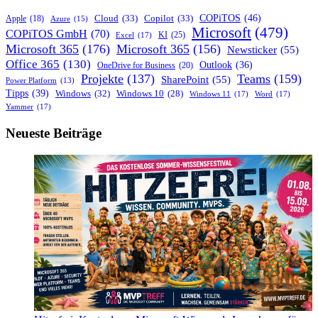
Mikrofoneinstellungen
COPiTOS
(46)
Cloud
(33)
Copilot
(33)
Apple
(18)
Azure
(15)
und
Microsoft
(479)
COPiTOS GmbH
(70)
KI
(25)
Excel
(17)
ein
Microsoft 365
(176)
Microsoft 365
(156)
Newsticker
(55)
neues
Office 365
(130)
Benachrichtigungsformat
Outlook
(36)
OneDrive for Business
(20)
Projekte
(137)
Teams
(159)
SharePoint
(55)
Power Platform
(13)
Tipps
(39)
Windows
(32)
Windows 10
(28)
Windows 11
(17)
Word
(17)
Yammer
(17)
Neueste Beiträge