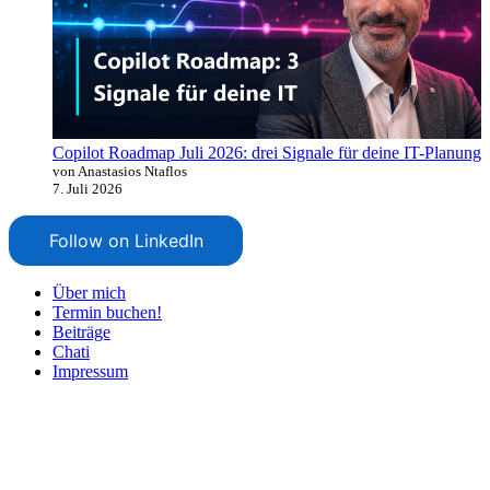
Copilot Roadmap Juli 2026: drei Signale für deine IT-Planung
von Anastasios Ntaflos
7. Juli 2026
Follow on LinkedIn
Über mich
Termin buchen!
Beiträge
Chati
Impressum
Nach
oben
scrollen