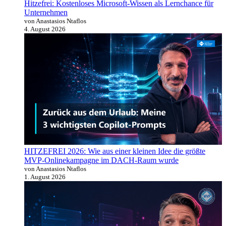
Hitzefrei: Kostenloses Microsoft-Wissen als Lernchance für
Unternehmen
von Anastasios Ntaflos
4. August 2026
HITZEFREI 2026: Wie aus einer kleinen Idee die größte
MVP-Onlinekampagne im DACH-Raum wurde
von Anastasios Ntaflos
1. August 2026