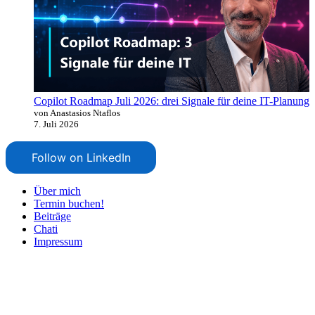
Copilot Roadmap Juli 2026: drei Signale für deine IT-Planung
von Anastasios Ntaflos
7. Juli 2026
Follow on LinkedIn
Über mich
Termin buchen!
Beiträge
Chati
Impressum
Nach
oben
scrollen