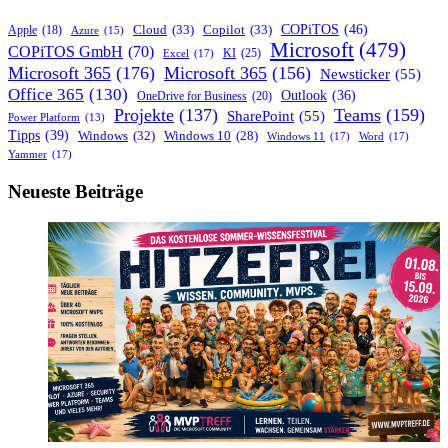
COPiTOS
(46)
Cloud
(33)
Copilot
(33)
Apple
(18)
Azure
(15)
Microsoft
(479)
COPiTOS GmbH
(70)
KI
(25)
Excel
(17)
Microsoft 365
(176)
Microsoft 365
(156)
Newsticker
(55)
Office 365
(130)
Outlook
(36)
OneDrive for Business
(20)
Projekte
(137)
Teams
(159)
SharePoint
(55)
Power Platform
(13)
Tipps
(39)
Windows
(32)
Windows 10
(28)
Windows 11
(17)
Word
(17)
Yammer
(17)
Neueste Beiträge