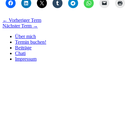
←
Vorheriger Term
Nächster Term
→
Über mich
Termin buchen!
Beiträge
Chati
Impressum
Nach
oben
scrollen