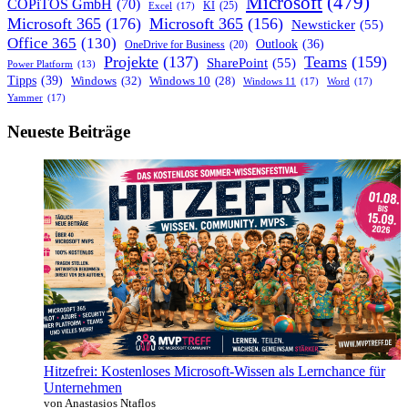
Microsoft
(479)
COPiTOS GmbH
(70)
KI
(25)
Excel
(17)
Microsoft 365
(176)
Microsoft 365
(156)
Newsticker
(55)
Office 365
(130)
Outlook
(36)
OneDrive for Business
(20)
Projekte
(137)
Teams
(159)
SharePoint
(55)
Power Platform
(13)
Tipps
(39)
Windows
(32)
Windows 10
(28)
Windows 11
(17)
Word
(17)
Yammer
(17)
Neueste Beiträge
Hitzefrei: Kostenloses Microsoft-Wissen als Lernchance für
Unternehmen
von Anastasios Ntaflos