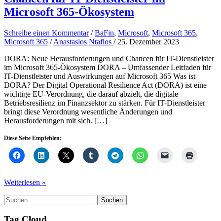
Microsoft 365-Ökosystem
Schreibe einen Kommentar
/
BaFin
,
Microsoft
,
Microsoft 365
,
Microsoft 365
/
Anastasios Ntaflos
/
25. Dezember 2023
DORA: Neue Herausforderungen und Chancen für IT-Dienstleister
im Microsoft 365-Ökosystem DORA – Umfassender Leitfaden für
IT-Dienstleister und Auswirkungen auf Microsoft 365 Was ist
DORA? Der Digital Operational Resilience Act (DORA) ist eine
wichtige EU-Verordnung, die darauf abzielt, die digitale
Betriebsresilienz im Finanzsektor zu stärken. Für IT-Dienstleister
bringt diese Verordnung wesentliche Änderungen und
Herausforderungen mit sich. […]
Diese Seite Empfehlen:
DORA:
Weiterlesen »
Neue
Suchen
Herausforderungen
nach:
und
Chancen
Tag Cloud