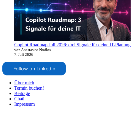
Copilot Roadmap Juli 2026: drei Signale für deine IT-Planung
von Anastasios Ntaflos
7. Juli 2026
Follow on LinkedIn
Über mich
Termin buchen!
Beiträge
Chati
Impressum
Nach
oben
scrollen