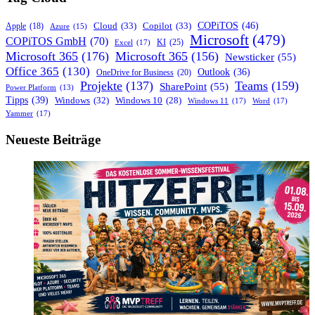
für
IT-
COPiTOS
(46)
Cloud
(33)
Copilot
(33)
Apple
(18)
Azure
(15)
Dienstleister
Microsoft
(479)
COPiTOS GmbH
(70)
KI
(25)
Excel
(17)
im
Microsoft 365
(176)
Microsoft 365
(156)
Newsticker
(55)
Microsoft
Office 365
(130)
365-
Outlook
(36)
OneDrive for Business
(20)
Ökosystem
Projekte
(137)
Teams
(159)
SharePoint
(55)
Power Platform
(13)
Tipps
(39)
Windows
(32)
Windows 10
(28)
Windows 11
(17)
Word
(17)
Yammer
(17)
Neueste Beiträge