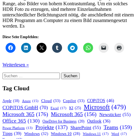
Range, also Bilder von hohem Kontrastumfang. Um ein solches
HDR Foto zu erzeugen, sind mehrere Einzelaufnahmen
unterschiedlicher Belichtungszeit nötig, die anschließend mit einem
HDR Programm am Computer zu einem Bild zusammengesetzt
werden. Es
Diese Seite Empfehlen:
HDR
Weiterlesen »
Guru
Suchen
–
nach:
Trey
Ratcliff
Tag Cloud
COPiTOS
(46)
Cloud
(33)
Copilot
(33)
Apple
(18)
Azure
(15)
Microsoft
(479)
COPiTOS GmbH
(70)
KI
(25)
Excel
(17)
Microsoft 365
(176)
Microsoft 365
(156)
Newsticker
(55)
Office 365
(130)
Outlook
(36)
OneDrive for Business
(20)
Projekte
(137)
Teams
(159)
SharePoint
(55)
Power Platform
(13)
Tipps
(39)
Windows
(32)
Windows 10
(28)
Windows 11
(17)
Word
(17)