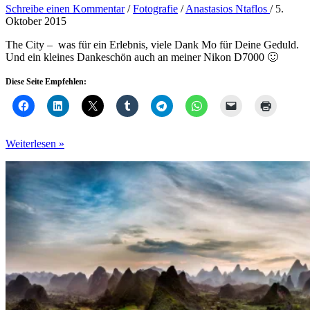
Schreibe einen Kommentar
/
Fotografie
/
Anastasios Ntaflos
/
5.
Oktober 2015
The City – was für ein Erlebnis, viele Dank Mo für Deine Geduld.
Und ein kleines Dankeschön auch an meiner Nikon D7000 🙂
Diese Seite Empfehlen:
NYC
Weiterlesen »
2014