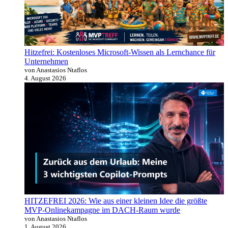
Hitzefrei: Kostenloses Microsoft-Wissen als Lernchance für
Unternehmen
von Anastasios Ntaflos
4. August 2026
HITZEFREI 2026: Wie aus einer kleinen Idee die größte
MVP-Onlinekampagne im DACH-Raum wurde
von Anastasios Ntaflos
1. August 2026