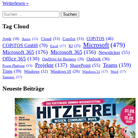
Microsoft
Weiterlesen »
365
Suchen
Copilot:
nach:
Wenn
KI
Tag Cloud
halluziniert
–
COPiTOS
(46)
Cloud
(33)
Copilot
(33)
Apple
(18)
Azure
(15)
Wie
Microsoft
(479)
COPiTOS GmbH
(70)
KI
(25)
Excel
(17)
Sie
Microsoft 365
(176)
Microsoft 365
(156)
Newsticker
(55)
falsche
Office 365
(130)
Antworten
Outlook
(36)
OneDrive for Business
(20)
erkennen
Projekte
(137)
Teams
(159)
SharePoint
(55)
Power Platform
(13)
und
Tipps
(39)
Windows
(32)
Windows 10
(28)
Windows 11
(17)
Word
(17)
vermeiden
Yammer
(17)
Neueste Beiträge