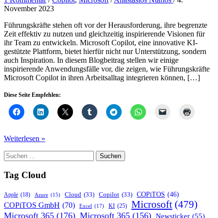
November 2023
Führungskräfte stehen oft vor der Herausforderung, ihre begrenzte
Zeit effektiv zu nutzen und gleichzeitig inspirierende Visionen für
ihr Team zu entwickeln. Microsoft Copilot, eine innovative KI-
gestützte Plattform, bietet hierfür nicht nur Unterstützung, sondern
auch Inspiration. In diesem Blogbeitrag stellen wir einige
inspirierende Anwendungsfälle vor, die zeigen, wie Führungskräfte
Microsoft Copilot in ihren Arbeitsalltag integrieren können, […]
Diese Seite Empfehlen:
Microsoft
Weiterlesen »
Copilot:
Suchen
Inspirierende
nach:
Anwendungsfälle
für
Tag Cloud
Führungskräfte
COPiTOS
(46)
Cloud
(33)
Copilot
(33)
Apple
(18)
Azure
(15)
Microsoft
(479)
COPiTOS GmbH
(70)
KI
(25)
Excel
(17)
Microsoft 365
(176)
Microsoft 365
(156)
Newsticker
(55)