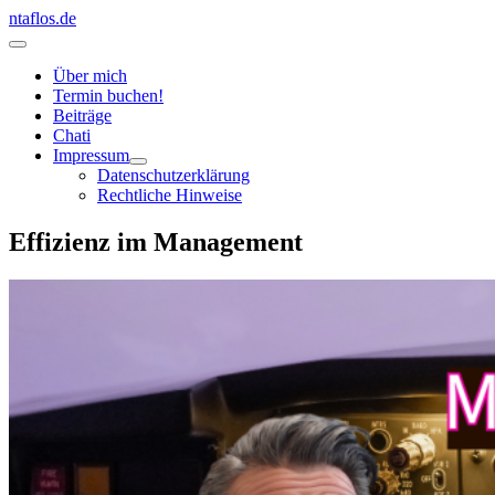
Zum
ntaflos.de
Inhalt
Hauptmenü
springen
Über mich
Termin buchen!
Beiträge
Chati
Impressum
Datenschutzerklärung
Rechtliche Hinweise
Effizienz im Management