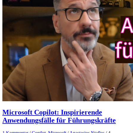
Microsoft Copilot: Inspirierende
Anwendungsfälle für Führungskräfte
1 Kommentar
/
Copilot
,
Microsoft
/
Anastasios Ntaflos
/
4.