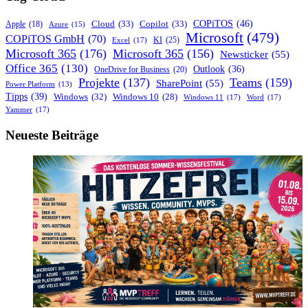
Teilnehmern
in
COPiTOS
(46)
Cloud
(33)
Copilot
(33)
Apple
(18)
Azure
(15)
Microsoft
Microsoft
(479)
COPiTOS GmbH
(70)
KI
(25)
Excel
(17)
Teams
Microsoft 365
(176)
Microsoft 365
(156)
Newsticker
(55)
Office 365
(130)
Outlook
(36)
OneDrive for Business
(20)
Projekte
(137)
Teams
(159)
SharePoint
(55)
Power Platform
(13)
Tipps
(39)
Windows
(32)
Windows 10
(28)
Windows 11
(17)
Word
(17)
Yammer
(17)
Neueste Beiträge