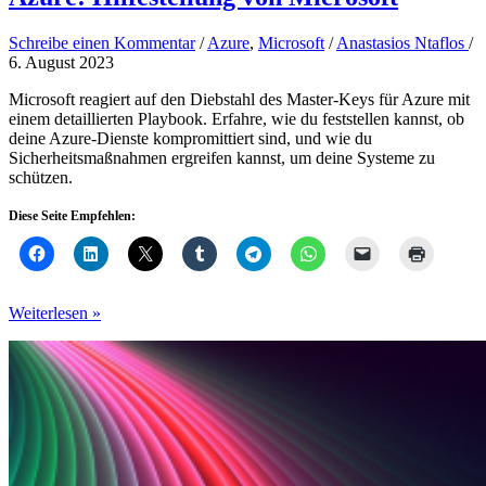
Schreibe einen Kommentar
/
Azure
,
Microsoft
/
Anastasios Ntaflos
/
6. August 2023
Microsoft reagiert auf den Diebstahl des Master-Keys für Azure mit
einem detaillierten Playbook. Erfahre, wie du feststellen kannst, ob
deine Azure-Dienste kompromittiert sind, und wie du
Sicherheitsmaßnahmen ergreifen kannst, um deine Systeme zu
schützen.
Diese Seite Empfehlen:
Nach
Weiterlesen »
dem
geklauten
Master-
Key
für
Azure:
Hilfestellung
von