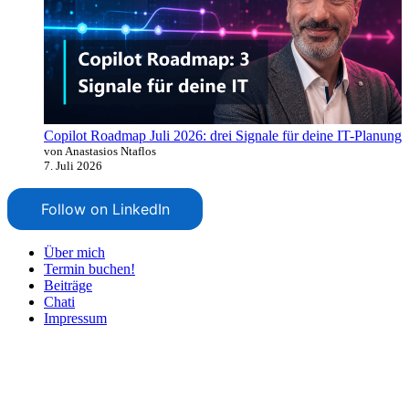
Copilot Roadmap Juli 2026: drei Signale für deine IT-Planung
von Anastasios Ntaflos
7. Juli 2026
Follow on LinkedIn
Über mich
Termin buchen!
Beiträge
Chati
Impressum
Nach
oben
scrollen