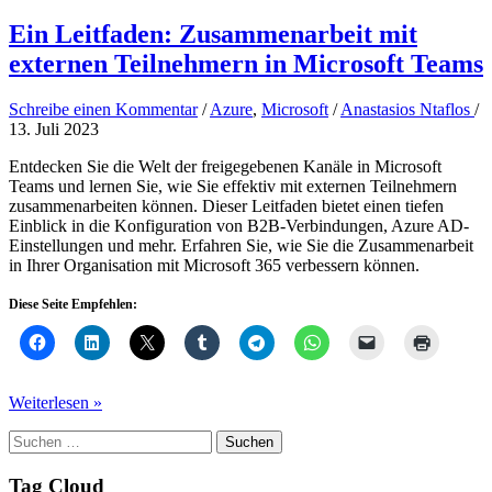
Ein Leitfaden: Zusammenarbeit mit
externen Teilnehmern in Microsoft Teams
Schreibe einen Kommentar
/
Azure
,
Microsoft
/
Anastasios Ntaflos
/
13. Juli 2023
Entdecken Sie die Welt der freigegebenen Kanäle in Microsoft
Teams und lernen Sie, wie Sie effektiv mit externen Teilnehmern
zusammenarbeiten können. Dieser Leitfaden bietet einen tiefen
Einblick in die Konfiguration von B2B-Verbindungen, Azure AD-
Einstellungen und mehr. Erfahren Sie, wie Sie die Zusammenarbeit
in Ihrer Organisation mit Microsoft 365 verbessern können.
Diese Seite Empfehlen:
Ein
Weiterlesen »
Leitfaden:
Suchen
Zusammenarbeit
nach:
mit
externen
Tag Cloud