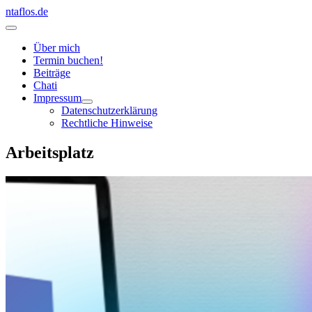
Zum
ntaflos.de
Inhalt
Hauptmenü
springen
Über mich
Termin buchen!
Beiträge
Chati
Impressum
Datenschutzerklärung
Rechtliche Hinweise
Arbeitsplatz