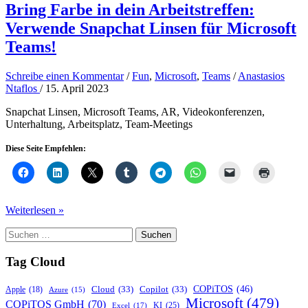
Bring Farbe in dein Arbeitstreffen:
Verwende Snapchat Linsen für Microsoft
Teams!
Schreibe einen Kommentar
/
Fun
,
Microsoft
,
Teams
/
Anastasios
Ntaflos
/
15. April 2023
Snapchat Linsen, Microsoft Teams, AR, Videokonferenzen,
Unterhaltung, Arbeitsplatz, Team-Meetings
Diese Seite Empfehlen:
Bring
Weiterlesen »
Farbe
Suchen
in
nach:
dein
Arbeitstreffen:
Tag Cloud
Verwende
Snapchat
COPiTOS
(46)
Cloud
(33)
Copilot
(33)
Apple
(18)
Azure
(15)
Linsen
Microsoft
(479)
COPiTOS GmbH
(70)
KI
(25)
Excel
(17)