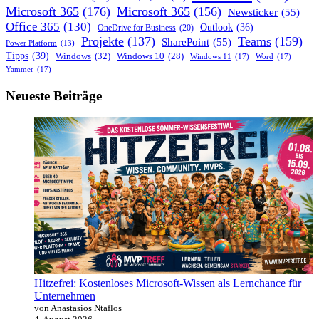
für
Microsoft 365
(176)
Microsoft 365
(156)
Newsticker
(55)
Microsoft
Office 365
(130)
Teams!
Outlook
(36)
OneDrive for Business
(20)
Projekte
(137)
Teams
(159)
SharePoint
(55)
Power Platform
(13)
Tipps
(39)
Windows
(32)
Windows 10
(28)
Windows 11
(17)
Word
(17)
Yammer
(17)
Neueste Beiträge
Hitzefrei: Kostenloses Microsoft-Wissen als Lernchance für
Unternehmen
von Anastasios Ntaflos