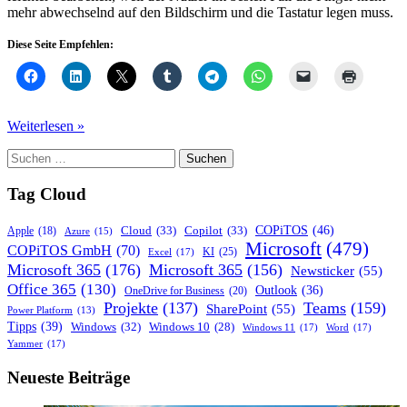
mehr abwechselnd auf den Bildschirm und die Tastatur legen muss.
Diese Seite Empfehlen:
Office
Weiterlesen »
fürs
Suchen
iPad
nach:
mit
Mausunterstützung
Tag Cloud
COPiTOS
(46)
Cloud
(33)
Copilot
(33)
Apple
(18)
Azure
(15)
Microsoft
(479)
COPiTOS GmbH
(70)
KI
(25)
Excel
(17)
Microsoft 365
(176)
Microsoft 365
(156)
Newsticker
(55)
Office 365
(130)
Outlook
(36)
OneDrive for Business
(20)
Projekte
(137)
Teams
(159)
SharePoint
(55)
Power Platform
(13)
Tipps
(39)
Windows
(32)
Windows 10
(28)
Windows 11
(17)
Word
(17)
Yammer
(17)
Neueste Beiträge