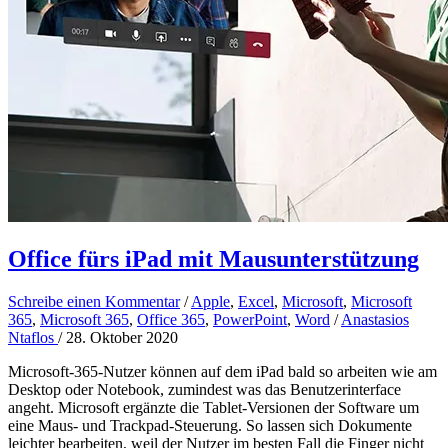
Office fürs iPad mit Mausunterstützung
Schreibe einen Kommentar
/
Apple
,
Excel
,
Microsoft
,
Microsoft
365
,
Microsoft 365
,
Office 365
,
PowerPoint
,
Word
/
Anastasios
Ntaflos
/
28. Oktober 2020
Microsoft-365-Nutzer können auf dem iPad bald so arbeiten wie am
Desktop oder Notebook, zumindest was das Benutzerinterface
angeht. Microsoft ergänzte die Tablet-Versionen der Software um
eine Maus- und Trackpad-Steuerung. So lassen sich Dokumente
leichter bearbeiten, weil der Nutzer im besten Fall die Finger nicht