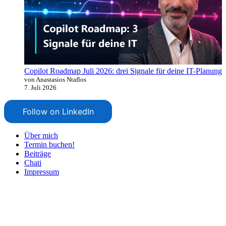
Copilot Roadmap Juli 2026: drei Signale für deine IT-Planung
von Anastasios Ntaflos
7. Juli 2026
Follow on LinkedIn
Über mich
Termin buchen!
Beiträge
Chati
Impressum
Nach
oben
scrollen