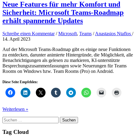
Neue Features für mehr Komfort und
Sicherheit: Microsoft Teams-Roadmap
erhält spannende Updates
Schreibe einen Kommentar
/
Microsoft
,
Teams
/
Anastasios Ntaflos
/
14. April 2023
Auf der Microsoft Teams-Roadmap gibt es einige neue Funktionen
zu entdecken, darunter animierte Hintergründe, die Möglichkeit, alle
Benachrichtigungen als gelesen zu markieren, KI-unterstützte
Besprechungszusammenfassungen sowie Neuerungen für Teams
Rooms on Windows bzw. Team Rooms (Pro) on Android.
Diese Seite Empfehlen:
Neue
Weiterlesen »
Features
Suchen
für
nach:
mehr
Komfort
Tag Cloud