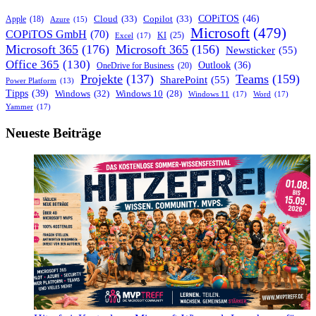
und
Sicherheit:
COPiTOS
(46)
Cloud
(33)
Copilot
(33)
Apple
(18)
Azure
(15)
Microsoft
Microsoft
(479)
COPiTOS GmbH
(70)
KI
(25)
Excel
(17)
Teams-
Microsoft 365
(176)
Microsoft 365
(156)
Newsticker
(55)
Roadmap
Office 365
(130)
erhält
Outlook
(36)
OneDrive for Business
(20)
spannende
Projekte
(137)
Teams
(159)
SharePoint
(55)
Power Platform
(13)
Updates
Tipps
(39)
Windows
(32)
Windows 10
(28)
Windows 11
(17)
Word
(17)
Yammer
(17)
Neueste Beiträge