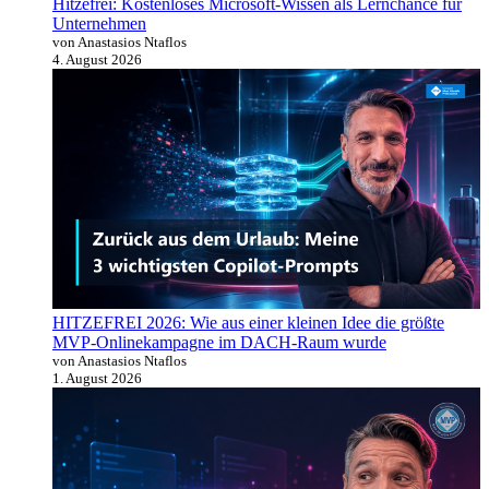
Hitzefrei: Kostenloses Microsoft-Wissen als Lernchance für
Unternehmen
von Anastasios Ntaflos
4. August 2026
HITZEFREI 2026: Wie aus einer kleinen Idee die größte
MVP-Onlinekampagne im DACH-Raum wurde
von Anastasios Ntaflos
1. August 2026