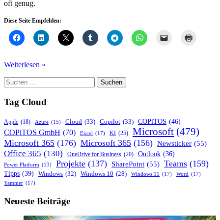
oft genug.
Diese Seite Empfehlen:
Microsoft
Weiterlesen »
Teams:
Suchen
Direkte
nach:
Teilnahme
von
Tag Cloud
Gästen
für
COPiTOS
(46)
Cloud
(33)
Copilot
(33)
Apple
(18)
Azure
(15)
Zoom-
Microsoft
(479)
COPiTOS GmbH
(70)
KI
(25)
Excel
(17)
und
Microsoft 365
(176)
Microsoft 365
(156)
Newsticker
(55)
Webex-
Office 365
(130)
Meetings
Outlook
(36)
OneDrive for Business
(20)
auf
Projekte
(137)
Teams
(159)
SharePoint
(55)
Power Platform
(13)
videofähigen
Tipps
(39)
Windows
(32)
Windows 10
(28)
Windows 11
(17)
Word
(17)
zertifizierten
Yammer
(17)
Android-
Teams-
Neueste Beiträge
Geräten