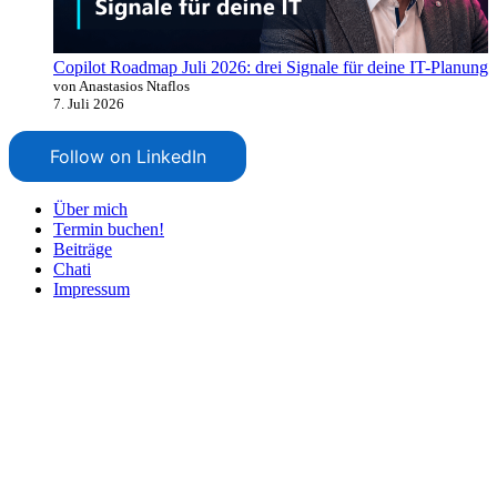
Copilot Roadmap Juli 2026: drei Signale für deine IT-Planung
von Anastasios Ntaflos
7. Juli 2026
Follow on LinkedIn
Über mich
Termin buchen!
Beiträge
Chati
Impressum
Nach
oben
scrollen