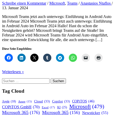
Schreibe einen Kommentar
/
Microsoft
,
Teams
/
Anastasios Ntaflos
/
13. Januar 2024
Microsoft Teams jetzt auch unterwegs: Einführung in Android Auto
im Februar 2024 Microsoft Teams jetzt auch unterwegs: Einführung
in Android Auto im Februar 2024 Hallo! Hast du schon die
Neuigkeiten gehört? Microsoft bringt Teams auf die Straße! Im
Februar 2024 wird Microsoft Teams für Android Auto eingeführt,
eine spannende Entwicklung für alle, die auch unterwegs […]
Diese Seite Empfehlen:
Microsoft
Weiterlesen »
Teams
Suchen
jetzt
nach:
auch
unterwegs
Tag Cloud
COPiTOS
(46)
Cloud
(33)
Copilot
(33)
Apple
(18)
Azure
(15)
Microsoft
(479)
COPiTOS GmbH
(70)
KI
(25)
Excel
(17)
Microsoft 365
(176)
Microsoft 365
(156)
Newsticker
(55)