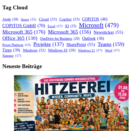
nach:
Tag Cloud
COPiTOS
(46)
Cloud
(33)
Copilot
(33)
Apple
(18)
Azure
(15)
Microsoft
(479)
COPiTOS GmbH
(70)
KI
(25)
Excel
(17)
Microsoft 365
(176)
Microsoft 365
(156)
Newsticker
(55)
Office 365
(130)
Outlook
(36)
OneDrive for Business
(20)
Projekte
(137)
Teams
(159)
SharePoint
(55)
Power Platform
(13)
Tipps
(39)
Windows
(32)
Windows 10
(28)
Windows 11
(17)
Word
(17)
Yammer
(17)
Neueste Beiträge