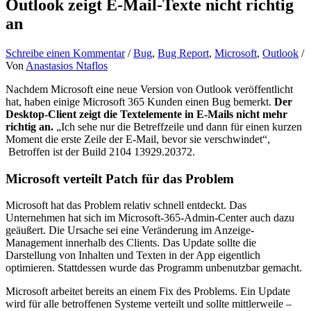
Outlook zeigt E-Mail-Texte nicht richtig
an
Schreibe einen Kommentar
/
Bug
,
Bug Report
,
Microsoft
,
Outlook
/
Von
Anastasios Ntaflos
Nachdem Microsoft eine neue Version von Outlook veröffentlicht
hat, haben einige Microsoft 365 Kunden einen Bug bemerkt.
Der
Desktop-Client zeigt die Textelemente in E-Mails nicht mehr
richtig an.
„Ich sehe nur die Betreffzeile und dann für einen kurzen
Moment die erste Zeile der E-Mail, bevor sie verschwindet“,
Betroffen ist der Build 2104 13929.20372.
Microsoft verteilt Patch für das Problem
Microsoft hat das Problem relativ schnell entdeckt. Das
Unternehmen hat sich im Microsoft-365-Admin-Center auch dazu
geäußert. Die Ursache sei eine Veränderung im Anzeige-
Management innerhalb des Clients. Das Update sollte die
Darstellung von Inhalten und Texten in der App eigentlich
optimieren. Stattdessen wurde das Programm unbenutzbar gemacht.
Microsoft arbeitet bereits an einem Fix des Problems. Ein Update
wird für alle betroffenen Systeme verteilt und sollte mittlerweile –