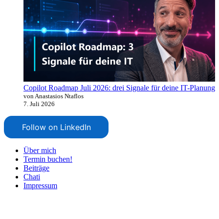
Copilot Roadmap Juli 2026: drei Signale für deine IT-Planung
von Anastasios Ntaflos
7. Juli 2026
Follow on LinkedIn
Über mich
Termin buchen!
Beiträge
Chati
Impressum
Nach
oben