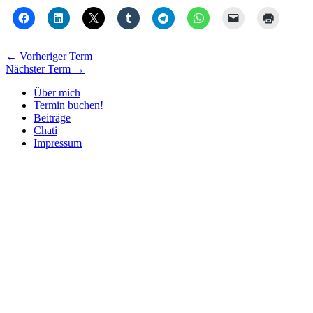
←
Vorheriger Term
Nächster Term
→
Über mich
Termin buchen!
Beiträge
Chati
Impressum
Nach
oben
scrollen