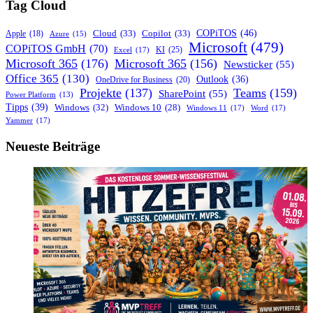
Tag Cloud
COPiTOS
(46)
Cloud
(33)
Copilot
(33)
Apple
(18)
Azure
(15)
Microsoft
(479)
COPiTOS GmbH
(70)
KI
(25)
Excel
(17)
Microsoft 365
(176)
Microsoft 365
(156)
Newsticker
(55)
Office 365
(130)
Outlook
(36)
OneDrive for Business
(20)
Projekte
(137)
Teams
(159)
SharePoint
(55)
Power Platform
(13)
Tipps
(39)
Windows
(32)
Windows 10
(28)
Windows 11
(17)
Word
(17)
Yammer
(17)
Neueste Beiträge