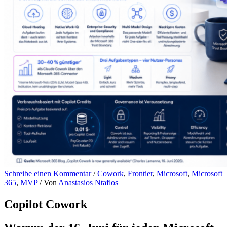
Schreibe einen Kommentar
/
Cowork
,
Frontier
,
Microsoft
,
Microsoft
365
,
MVP
/ Von
Anastasios Ntaflos
Copilot Cowork