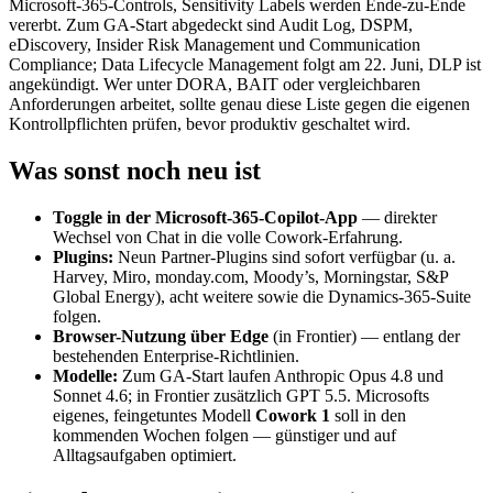
Microsoft-365-Controls, Sensitivity Labels werden Ende-zu-Ende
vererbt. Zum GA-Start abgedeckt sind Audit Log, DSPM,
eDiscovery, Insider Risk Management und Communication
Compliance; Data Lifecycle Management folgt am 22. Juni, DLP ist
angekündigt. Wer unter DORA, BAIT oder vergleichbaren
Anforderungen arbeitet, sollte genau diese Liste gegen die eigenen
Kontrollpflichten prüfen, bevor produktiv geschaltet wird.
Was sonst noch neu ist
Toggle in der Microsoft-365-Copilot-App
— direkter
Wechsel von Chat in die volle Cowork-Erfahrung.
Plugins:
Neun Partner-Plugins sind sofort verfügbar (u. a.
Harvey, Miro, monday.com, Moody’s, Morningstar, S&P
Global Energy), acht weitere sowie die Dynamics-365-Suite
folgen.
Browser-Nutzung über Edge
(in Frontier) — entlang der
bestehenden Enterprise-Richtlinien.
Modelle:
Zum GA-Start laufen Anthropic Opus 4.8 und
Sonnet 4.6; in Frontier zusätzlich GPT 5.5. Microsofts
eigenes, feingetuntes Modell
Cowork 1
soll in den
kommenden Wochen folgen — günstiger und auf
Alltagsaufgaben optimiert.