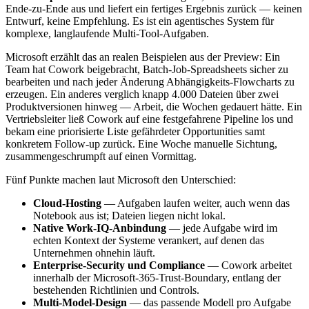
Ende-zu-Ende aus und liefert ein fertiges Ergebnis zurück — keinen
Entwurf, keine Empfehlung. Es ist ein agentisches System für
komplexe, langlaufende Multi-Tool-Aufgaben.
Microsoft erzählt das an realen Beispielen aus der Preview: Ein
Team hat Cowork beigebracht, Batch-Job-Spreadsheets sicher zu
bearbeiten und nach jeder Änderung Abhängigkeits-Flowcharts zu
erzeugen. Ein anderes verglich knapp 4.000 Dateien über zwei
Produktversionen hinweg — Arbeit, die Wochen gedauert hätte. Ein
Vertriebsleiter ließ Cowork auf eine festgefahrene Pipeline los und
bekam eine priorisierte Liste gefährdeter Opportunities samt
konkretem Follow-up zurück. Eine Woche manuelle Sichtung,
zusammengeschrumpft auf einen Vormittag.
Fünf Punkte machen laut Microsoft den Unterschied:
Cloud-Hosting
— Aufgaben laufen weiter, auch wenn das
Notebook aus ist; Dateien liegen nicht lokal.
Native Work-IQ-Anbindung
— jede Aufgabe wird im
echten Kontext der Systeme verankert, auf denen das
Unternehmen ohnehin läuft.
Enterprise-Security und Compliance
— Cowork arbeitet
innerhalb der Microsoft-365-Trust-Boundary, entlang der
bestehenden Richtlinien und Controls.
Multi-Model-Design
— das passende Modell pro Aufgabe