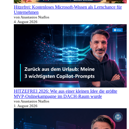
Hitzefrei: Kostenloses Microsoft-Wissen als Lernchance für
Unternehmen
von Anastasios Ntaflos
4. August 2026
HITZEFREI 2026: Wie aus einer kleinen Idee die größte
MVP-Onlinekampagne im DACH-Raum wurde
von Anastasios Ntaflos
1. August 2026