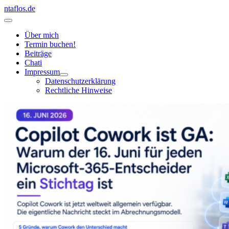
Zum
ntaflos.de
Inhalt
Hauptmenü
springen
Über mich
Termin buchen!
Beiträge
Chati
Impressum
Datenschutzerklärung
Rechtliche Hinweise