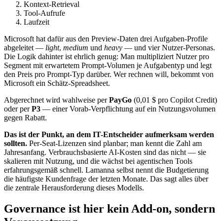
Kontext-Retrieval
Tool-Aufrufe
Laufzeit
Microsoft hat dafür aus den Preview-Daten drei Aufgaben-Profile
abgeleitet —
light
,
medium
und
heavy
— und vier Nutzer-Personas.
Die Logik dahinter ist ehrlich genug: Man multipliziert Nutzer pro
Segment mit erwartetem Prompt-Volumen je Aufgabentyp und legt
den Preis pro Prompt-Typ darüber. Wer rechnen will, bekommt von
Microsoft ein Schätz-Spreadsheet.
Abgerechnet wird wahlweise per
PayGo
(0,01 $ pro Copilot Credit)
oder per
P3
— einer Vorab-Verpflichtung auf ein Nutzungsvolumen
gegen Rabatt.
Das ist der Punkt, an dem IT-Entscheider aufmerksam werden
sollten.
Per-Seat-Lizenzen sind planbar; man kennt die Zahl am
Jahresanfang. Verbrauchsbasierte AI-Kosten sind das nicht — sie
skalieren mit Nutzung, und die wächst bei agentischen Tools
erfahrungsgemäß schnell. Lamanna selbst nennt die Budgetierung
die häufigste Kundenfrage der letzten Monate. Das sagt alles über
die zentrale Herausforderung dieses Modells.
Governance ist hier kein Add-on, sondern