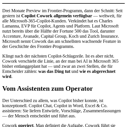
Drei Monate Preview im Frontier-Programm, dann der Schnitt: Seit
gestern ist
Copilot Cowork allgemein verfügbar
— weltweit, für
alle Microsoft-365-Copilot-Kunden. Verkündet hat es Charles
Lamanna, EVP für Copilot, Agents und Platform. Laut Microsoft
nutzt bereits über die Hälfte der Fortune 500 das Tool, darunter
Accenture, Avanade, Capital Group, Koch und Zurich Insurance.
Microsoft nennt Cowork das am schnellsten wachsende Feature in
der Geschichte des Frontier-Programms.
Klingt nach der nächsten Copilot-Schlagzeile. Ist es aber nicht.
Cowork verschiebt die Linie, an der man bei AI in Microsoft 365
bisher entlanggeplant hat — und zwar an zwei Stellen, die für
Entscheider zählen:
was das Ding tut
und
wie es abgerechnet
wird
.
Vom Assistenten zum Operator
Der Unterschied zu allem, was Copilot bisher konnte, ist
konzeptionell. Copilot Chat, Copilot in Word, Excel & Co.
assistieren: Sie liefern Entwürfe, Vorschläge, Zusammenfassungen
— der Mensch entscheidet und führt aus.
Cowork
operiert
. Man definiert die Aufgabe, Cowork führt sie