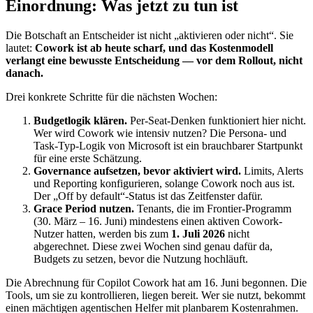
Einordnung: Was jetzt zu tun ist
Die Botschaft an Entscheider ist nicht „aktivieren oder nicht“. Sie
lautet:
Cowork ist ab heute scharf, und das Kostenmodell
verlangt eine bewusste Entscheidung — vor dem Rollout, nicht
danach.
Drei konkrete Schritte für die nächsten Wochen:
Budgetlogik klären.
Per-Seat-Denken funktioniert hier nicht.
Wer wird Cowork wie intensiv nutzen? Die Persona- und
Task-Typ-Logik von Microsoft ist ein brauchbarer Startpunkt
für eine erste Schätzung.
Governance aufsetzen, bevor aktiviert wird.
Limits, Alerts
und Reporting konfigurieren, solange Cowork noch aus ist.
Der „Off by default“-Status ist das Zeitfenster dafür.
Grace Period nutzen.
Tenants, die im Frontier-Programm
(30. März – 16. Juni) mindestens einen aktiven Cowork-
Nutzer hatten, werden bis zum
1. Juli 2026
nicht
abgerechnet. Diese zwei Wochen sind genau dafür da,
Budgets zu setzen, bevor die Nutzung hochläuft.
Die Abrechnung für Copilot Cowork hat am 16. Juni begonnen. Die
Tools, um sie zu kontrollieren, liegen bereit. Wer sie nutzt, bekommt
einen mächtigen agentischen Helfer mit planbarem Kostenrahmen.