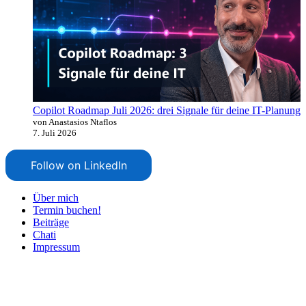
Copilot Roadmap Juli 2026: drei Signale für deine IT-Planung
von Anastasios Ntaflos
7. Juli 2026
Follow on LinkedIn
Über mich
Termin buchen!
Beiträge
Chati
Impressum
Nach
oben
scrollen