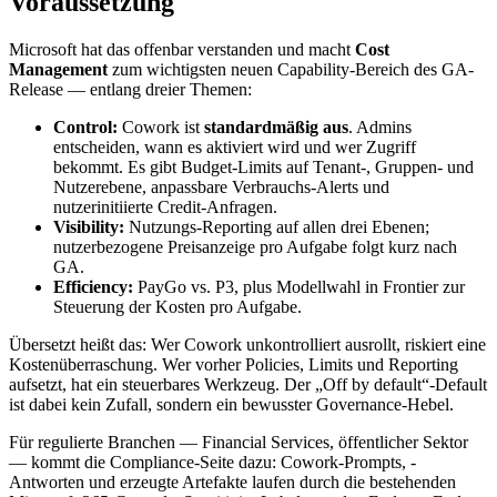
Voraussetzung
Microsoft hat das offenbar verstanden und macht
Cost
Management
zum wichtigsten neuen Capability-Bereich des GA-
Release — entlang dreier Themen:
Control:
Cowork ist
standardmäßig aus
. Admins
entscheiden, wann es aktiviert wird und wer Zugriff
bekommt. Es gibt Budget-Limits auf Tenant-, Gruppen- und
Nutzerebene, anpassbare Verbrauchs-Alerts und
nutzerinitiierte Credit-Anfragen.
Visibility:
Nutzungs-Reporting auf allen drei Ebenen;
nutzerbezogene Preisanzeige pro Aufgabe folgt kurz nach
GA.
Efficiency:
PayGo vs. P3, plus Modellwahl in Frontier zur
Steuerung der Kosten pro Aufgabe.
Übersetzt heißt das: Wer Cowork unkontrolliert ausrollt, riskiert eine
Kostenüberraschung. Wer vorher Policies, Limits und Reporting
aufsetzt, hat ein steuerbares Werkzeug. Der „Off by default“-Default
ist dabei kein Zufall, sondern ein bewusster Governance-Hebel.
Für regulierte Branchen — Financial Services, öffentlicher Sektor
— kommt die Compliance-Seite dazu: Cowork-Prompts, -
Antworten und erzeugte Artefakte laufen durch die bestehenden