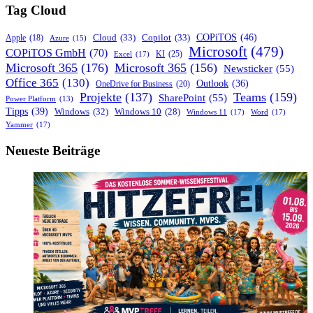
Tag Cloud
COPiTOS
(46)
Cloud
(33)
Copilot
(33)
Apple
(18)
Azure
(15)
Microsoft
(479)
COPiTOS GmbH
(70)
KI
(25)
Excel
(17)
Microsoft 365
(176)
Microsoft 365
(156)
Newsticker
(55)
Office 365
(130)
Outlook
(36)
OneDrive for Business
(20)
Projekte
(137)
Teams
(159)
SharePoint
(55)
Power Platform
(13)
Tipps
(39)
Windows
(32)
Windows 10
(28)
Windows 11
(17)
Word
(17)
Yammer
(17)
Neueste Beiträge