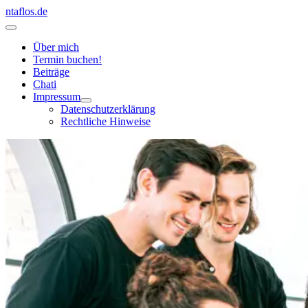
Zum
ntaflos.de
Inhalt
Hauptmenü
springen
Über mich
Termin buchen!
Beiträge
Chati
Impressum
Datenschutzerklärung
Rechtliche Hinweise