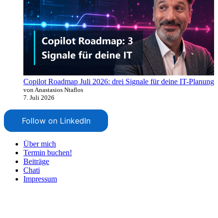
Copilot Roadmap Juli 2026: drei Signale für deine IT-Planung
von Anastasios Ntaflos
7. Juli 2026
Follow on LinkedIn
Über mich
Termin buchen!
Beiträge
Chati
Impressum
Nach
oben
scrollen